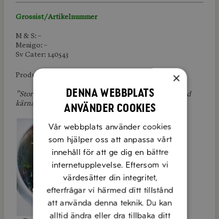
Grossist/Artikelnummer
M & S: –
Menigo: –
Sv Cater: 140543
×
Produktlänk:
Dabas
Denna webbplats
”Stora gröna Italienska naturella Cerignola oliver med
kärna, och med en mild, frisk smak”
använder cookies
Vår webbplats använder cookies
som hjälper oss att anpassa vårt
innehåll för att ge dig en bättre
internetupplevelse. Eftersom vi
värdesätter din integritet,
efterfrågar vi härmed ditt tillstånd
att använda denna teknik. Du kan
alltid ändra eller dra tillbaka ditt