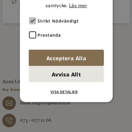
samtycke.
Läs mer
Klicka på bilden för receptförslag
Strikt Nödvändigt
Prestanda
KONTAKTA OSS
Acceptera Alla
Avvisa Allt
Anna Löfgren
Key Account Manager, Region Mellan/Norr
VISA DETALJER
anna.lofgren@diluca.se
073 – 077 12 06