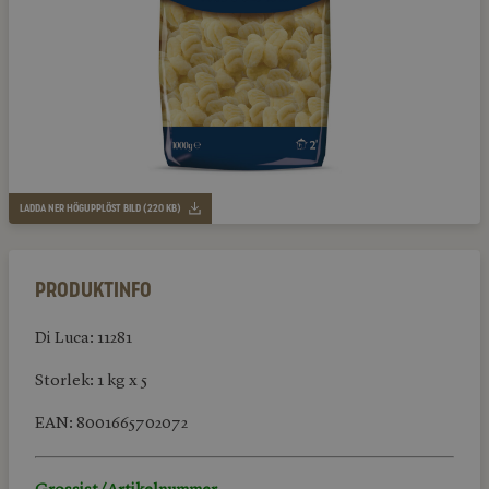
LADDA NER HÖGUPPLÖST BILD (220 KB)
Produktinfo
Di Luca: 11281
Storlek: 1 kg x 5
EAN: 8001665702072