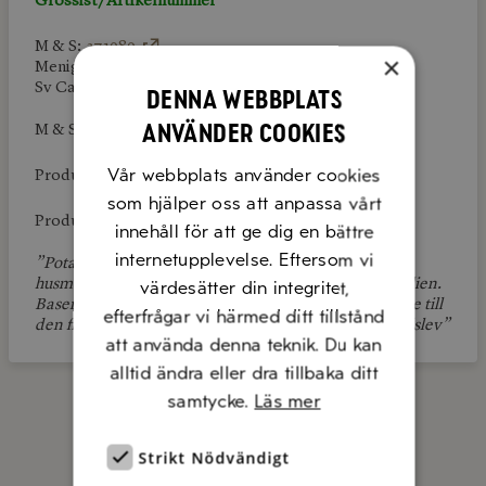
Grossist/Artikelnummer
M & S:
371989
×
Menigo: –
Sv Cater: 73342
Denna webbplats
använder cookies
M & S Rest. Butik: 39249
Vår webbplats använder cookies
Produktlänk:
Dabas
som hjälper oss att anpassa vårt
Produktlänk:
OutofHome
innehåll för att ge dig en bättre
internetupplevelse. Eftersom vi
”Potatisgnocchin hör till den traditonella italienska
husmanskosten, framför allt i de norra delarna av Italien.
värdesätter din integritet,
Basen är potatis. Koktid: gnoccihin kokas på låg värme till
efterfrågar vi härmed ditt tillstånd
den flyter upp till ytan. Plocka ur eftersom med en hålslev”
att använda denna teknik. Du kan
alltid ändra eller dra tillbaka ditt
samtycke.
Läs mer
Strikt Nödvändigt