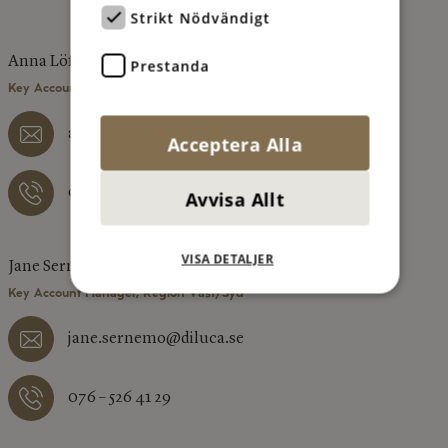
Strikt Nödvändigt
Anna Löfgren
Prestanda
Key Account Manager, Region Mellan/Norr
anna.lofgren@diluca.se
Acceptera Alla
073 – 077 12 06
Avvisa Allt
VISA DETALJER
Jane Sernemo
Key Account Manager, Region Väst/Syd
jane.sernemo@diluca.se
076 – 526 41 29