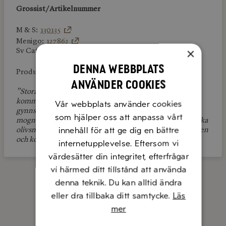
Grossist/Artikelnummer
M & S:
130135
Menigo:
127862
×
Sv Cater: 3442
Denna webbplats
Produktlänk:
Dabas
använder cookies
”Stora & smakrika Kalamata oliver urkärnade, som
kommer från Grekland, där klimatet är som mest
Vår webbplats använder cookies
gynnsamt för att odla de stora oliverna. Först när de
som hjälper oss att anpassa vårt
mognat till en djuplila färg och fått sin karaktäristiska, rika
innehåll för att ge dig en bättre
olivsmak
skördas de. Naturligt svarta, fria från färgämnen
och konserveringsmedel”
internetupplevelse. Eftersom vi
värdesätter din integritet, efterfrågar
vi härmed ditt tillstånd att använda
denna teknik. Du kan alltid ändra
eller dra tillbaka ditt samtycke.
Läs
mer
KONTAKTA OSS