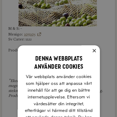
M & S: –
Menigo:
109105
Sv Cater: 1122
×
Produktlänk:
Dabas
Denna webbplats
använder cookies
Vår webbplats använder cookies
”Ekologisk olivolja ex.vergine classico tillverkas från
som hjälper oss att anpassa vårt
mogna oliver. Det ger en mild pepprighet. Passar till
innehåll för att ge dig en bättre
stekning,vinägrett,marinad,smaksättning ock bakning.
Produkten är nyckelhålsmärkt”
internetupplevelse. Eftersom vi
värdesätter din integritet,
efterfrågar vi härmed ditt tillstånd