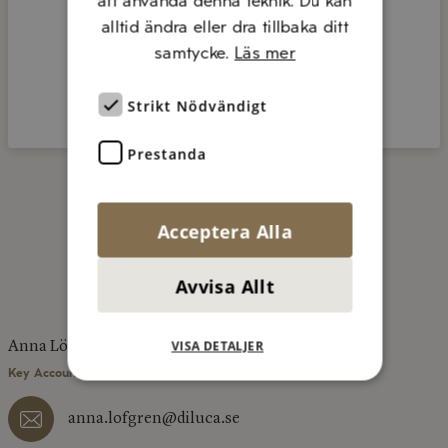
att använda denna teknik. Du kan
alltid ändra eller dra tillbaka ditt
samtycke.
Läs mer
Strikt Nödvändigt
Prestanda
Acceptera Alla
KONTAKTA OSS
Avvisa Allt
VISA DETALJER
Anna Löfgren
Key Account Manager, Region Mellan/Norr
anna.lofgren@diluca.se