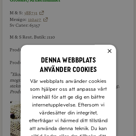
Grossist/Artikelnummer
M & S:
588731
Menigo:
110427
Sv Cater: 65157
M & S Rest. Butik: 2110
×
Produktlänk:
Outofhome
Denna webbplats
Produktlänk:
Dabas
använder cookies
”Ekologisk olivolja ex.vergine classico tillverkas från
Vår webbplats använder cookies
mogna oliver. Det ger en mild pepprighet. Passar till
stekning,vinägrett,marinad,smaksättning ock bakning.
som hjälper oss att anpassa vårt
Produkten är nyckelhålsmärkt”
innehåll för att ge dig en bättre
internetupplevelse. Eftersom vi
värdesätter din integritet,
efterfrågar vi härmed ditt tillstånd
att använda denna teknik. Du kan