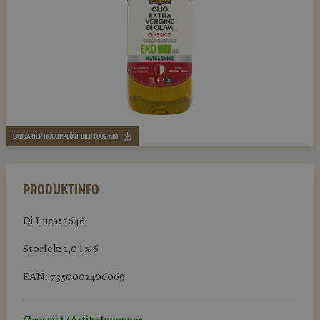
LADDA NER HÖGUPPLÖST BILD (802 KB)
Produktinfo
Di Luca: 1646
Storlek: 1,0 l x 6
EAN: 7350002406069