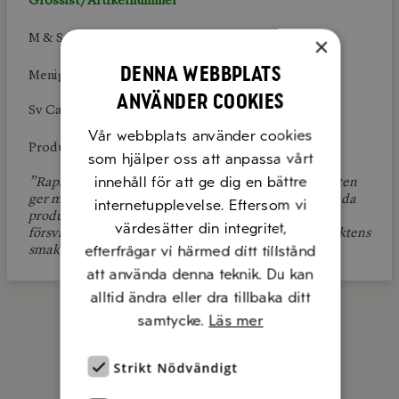
Grossist/Artikelnummer
M & S:
327130
×
Denna webbplats
Menigo:
117624
använder cookies
Sv Cater: 1343
Vår webbplats använder cookies
Produktlänk:
Dabas
som hjälper oss att anpassa vårt
innehåll för att ge dig en bättre
”Rapsolja som är D-vitamin berikad. Den här produkten
ger möjligheten att få i sig vitaminet genom att använda
internetupplevelse. Eftersom vi
produkten för tillagning av maträtter. D-vitamin
värdesätter din integritet,
försvinner inte vid tillagning och påverkar inte produktens
efterfrågar vi härmed ditt tillstånd
smak/kvalité”
att använda denna teknik. Du kan
alltid ändra eller dra tillbaka ditt
samtycke.
Läs mer
Strikt Nödvändigt
KONTAKTA OSS