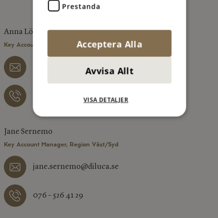
Prestanda
Anna Löfgren
Acceptera Alla
Key Account Manager, Region Mellan/Norr
anna.lofgren@diluca.se
Avvisa Allt
073 – 077 12 06
VISA DETALJER
Jane Sernemo
Key Account Manager, Region Väst/Syd
jane.sernemo@diluca.se
076 – 526 41 29