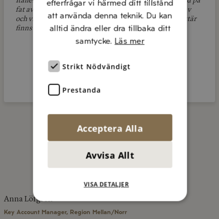
Italien med naturlig vinägermoder och därefter lagrad på
efterfrågar vi härmed ditt tillstånd
fat av ek och lärkträ. Lagringen gör att syran rundas av
att använda denna teknik. Du kan
och vinägern får en mjuk, fyllig smak där vinets karaktär
alltid ändra eller dra tillbaka ditt
finns kvar. Syrahalten på hela 6%”
samtycke.
Läs mer
Strikt Nödvändigt
Prestanda
Acceptera Alla
Avvisa Allt
KONTAKTA OSS
VISA DETALJER
Anna Löfgren
Key Account Manager, Region Mellan/Norr