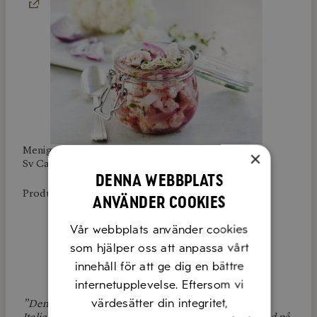
Menigo: 109523
×
Sv Cater: 88847
Denna webbplats
Produktlänk:
Dabas
använder cookies
Vår webbplats använder cookies
som hjälper oss att anpassa vårt
innehåll för att ge dig en bättre
internetupplevelse. Eftersom vi
värdesätter din integritet,
”Den här ekologiska rödvinsvinägern är framställd i