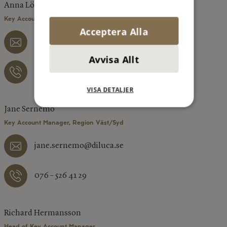
Anna Löfgren
Key Account Manager, Region Mellan/Norr
Acceptera Alla
anna.lofgren@diluca.se
Avvisa Allt
073 – 077 12 06
VISA DETALJER
Jane Sernemo
Key Account Manager, Region Väst/Syd
jane.sernemo@diluca.se
076 – 526 41 29
Richard Hermansson
Head of Key Account Manager