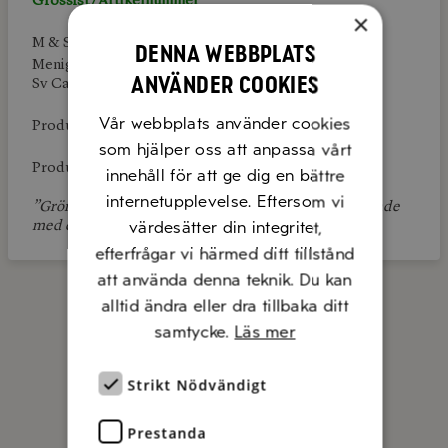
Grossist/Artikelnummer
×
M & S:
340117
Denna webbplats
Menigo:
115573
använder cookies
Sv Cater: 26646
Vår webbplats använder cookies
Produktlänk:
Outofhome
som hjälper oss att anpassa vårt
Produktlänk:
Dabas
innehåll för att ge dig en bättre
internetupplevelse. Eftersom vi
”Gröna Manzanilla oliver urkärnade utan lag, kryddade
värdesätter din integritet,
med chili. Ät direkt ur påsen”
efterfrågar vi härmed ditt tillstånd
att använda denna teknik. Du kan
alltid ändra eller dra tillbaka ditt
samtycke.
Läs mer
KONTAKTA OSS
Strikt Nödvändigt
Prestanda