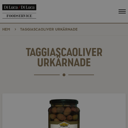
Vi
me
HEM
TAGGIASCAOLIVER URKÄRNADE
TAGGIASCAOLIVER
URKÄRNADE
Taggiascaoliver
urkärnade