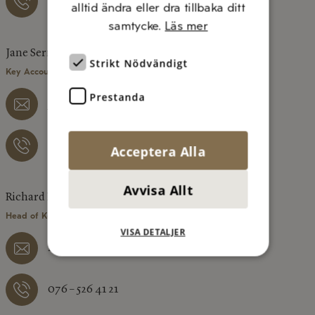
073 – 077 12 06
alltid ändra eller dra tillbaka ditt
samtycke.
Läs mer
Jane Sernemo
Strikt Nödvändigt
Key Account Manager, Region Väst/Syd
Prestanda
jane.sernemo@diluca.se
076 – 526 41 29
Acceptera Alla
Avvisa Allt
Richard Hermansson
Head of Key Account Manager
VISA DETALJER
richard.hermansson@diluca.se
076 – 526 41 21