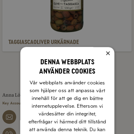
Taggiascaoliver urkärnade
×
Denna webbplats
använder cookies
KONTAKTA OSS
Vår webbplats använder cookies
som hjälper oss att anpassa vårt
Anna Löfgren
innehåll för att ge dig en bättre
Key Account Manager, Region Mellan/Norr
internetupplevelse. Eftersom vi
värdesätter din integritet,
anna.lofgren@diluca.se
efterfrågar vi härmed ditt tillstånd
att använda denna teknik. Du kan