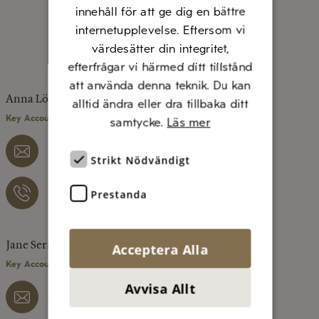
innehåll för att ge dig en bättre
internetupplevelse. Eftersom vi
KONTAKTA OSS
värdesätter din integritet,
efterfrågar vi härmed ditt tillstånd
att använda denna teknik. Du kan
Anna Löfgren
alltid ändra eller dra tillbaka ditt
Key Account Manager, Region Mellan/Norr
samtycke.
Läs mer
anna.lofgren@diluca.se
Strikt Nödvändigt
073 – 077 12 06
Prestanda
Jane Sernemo
Acceptera Alla
Key Account Manager, Region Väst/Syd
Avvisa Allt
jane.sernemo@diluca.se