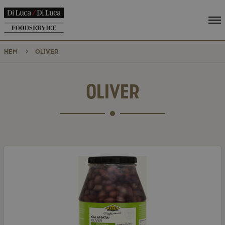
Vi
me
HEM
OLIVER
OLIVER
Kalamata
urkärnade
EKO
PET