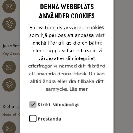
Denna webbplats
anna.lofgren@diluca.se
använder cookies
073 – 077 12 06
Vår webbplats använder cookies
som hjälper oss att anpassa vårt
innehåll för att ge dig en bättre
Jane Sernemo
internetupplevelse. Eftersom vi
Key Account Manager, Region Väst/Syd
värdesätter din integritet,
efterfrågar vi härmed ditt tillstånd
jane.sernemo@diluca.se
att använda denna teknik. Du kan
alltid ändra eller dra tillbaka ditt
076 – 526 41 29
samtycke.
Läs mer
Strikt Nödvändigt
Richard Hermansson
Head of Key Account Manager
Prestanda
richard.hermansson@diluca.se