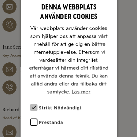
Denna webbplats
anna.lofgren@diluca.se
använder cookies
073 – 077 12 06
Vår webbplats använder cookies
som hjälper oss att anpassa vårt
innehåll för att ge dig en bättre
Jane Sernemo
internetupplevelse. Eftersom vi
Key Account Manager, Region Väst/Syd
värdesätter din integritet,
efterfrågar vi härmed ditt tillstånd
jane.sernemo@diluca.se
att använda denna teknik. Du kan
alltid ändra eller dra tillbaka ditt
076 – 526 41 29
samtycke.
Läs mer
Strikt Nödvändigt
Richard Hermansson
Head of Key Account Manager
Prestanda
richard.hermansson@diluca.se