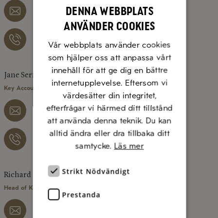
Denna webbplats
anna.lofgren@diluca.se
använder cookies
073 – 077 12 06
Vår webbplats använder cookies
som hjälper oss att anpassa vårt
innehåll för att ge dig en bättre
Jane Sernemo
internetupplevelse. Eftersom vi
Key Account Manager, Region Väst/Syd
värdesätter din integritet,
efterfrågar vi härmed ditt tillstånd
jane.sernemo@diluca.se
att använda denna teknik. Du kan
alltid ändra eller dra tillbaka ditt
076 – 526 41 29
samtycke.
Läs mer
Strikt Nödvändigt
Richard Hermansson
Head of Key Account Manager
Prestanda
richard.hermansson@diluca.se