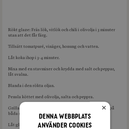
Rökt glaze: Fräs lök, vitlök och chili i olivolja i 3 minuter
utan att det får färg.
Tillsätt tomatpuré, vinäger, honung och vatten.
Låt koka ihop i 3-4 minuter.
Mixa med en stavmixer och krydda med salt och peppar,
låt svalna.
Blanda i den rökta oljan.
Pensla köttet med olivolja, salta och peppra.
×
Grilla dem 2 minuter på varje sida pensla med glazen på
båda sidor mot slutet av grillningen.
Denna webbplats
använder cookies
Låt glazen ”bränna” in lite.