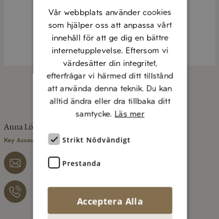
Vår webbplats använder cookies
som hjälper oss att anpassa vårt
innehåll för att ge dig en bättre
internetupplevelse. Eftersom vi
värdesätter din integritet,
efterfrågar vi härmed ditt tillstånd
KONTAKTA OSS
att använda denna teknik. Du kan
alltid ändra eller dra tillbaka ditt
samtycke.
Läs mer
Anna Löfgren
Strikt Nödvändigt
Key Account Manager, Region Mellan/Norr
Prestanda
anna.lofgren@diluca.se
073 – 077 12 06
Acceptera Alla