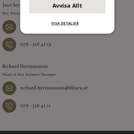
Avvisa Allt
Jane Sernemo
Key Account Manager, Region Väst/Syd
VISA DETALJER
jane.sernemo@diluca.se
076 – 526 41 29
Richard Hermansson
Head of Key Account Manager
richard.hermansson@diluca.se
076 – 526 41 21